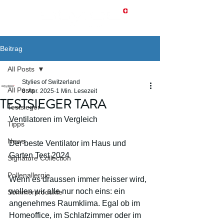
Beitrag
All Posts
Stylies of Switzerland
All Posts
8. Apr. 2025
1 Min. Lesezeit
TESTSIEGER TARA
Testsieger
Ventilatoren im Vergleich
Tipps
News
Der beste Ventilator im Haus und 
Garten Test 2024
Signature Collection
Pollenallergie
Wenn es draussen immer heisser wird, 
wollen wir alle nur noch eins: ein 
Sommerprodukte
angenehmes Raumklima. Egal ob im 
Homeoffice, im Schlafzimmer oder im 