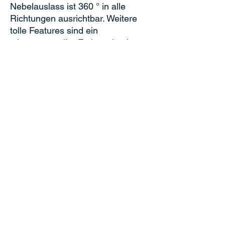
Nebelauslass ist 360 ° in alle
Richtungen ausrichtbar. Weitere
tolle Features sind ein
stimmungsvoller Farbwechsel
sowie ein Nachtmodus ohne LED-
Lichter.
Technische Daten