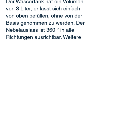
Der Wassertank hat ein Volumen
von 3 Liter, er lässt sich einfach
von oben befüllen, ohne von der
Basis genommen zu werden. Der
Nebelauslass ist 360 ° in alle
Richtungen ausrichtbar. Weitere
tolle Features sind ein
stimmungsvoller Farbwechsel
sowie ein Nachtmodus ohne LED-
Lichter.
Technische Daten