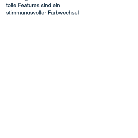
tolle Features sind ein
stimmungsvoller Farbwechsel
sowie ein Nachtmodus ohne LED-
Lichter.
Technische Daten