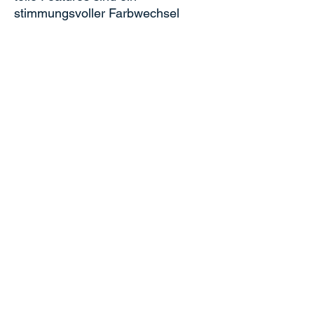
stimmungsvoller Farbwechsel
sowie ein Nachtmodus ohne LED-
Lichter.
Technische Daten