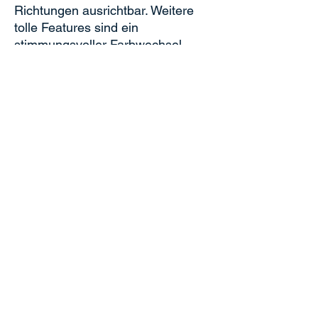
Richtungen ausrichtbar. Weitere
tolle Features sind ein
stimmungsvoller Farbwechsel
sowie ein Nachtmodus ohne LED-
Lichter.
Technische Daten