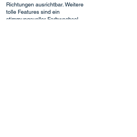
Richtungen ausrichtbar. Weitere
tolle Features sind ein
stimmungsvoller Farbwechsel
sowie ein Nachtmodus ohne LED-
Lichter.
Technische Daten