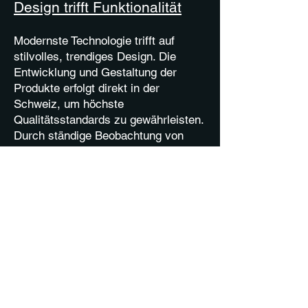
Design trifft Funktionalität
Modernste Technologie trifft auf
stilvolles, trendiges Design. Die
Entwicklung und Gestaltung der
Produkte erfolgt direkt in der
Schweiz, um höchste
Qualitätsstandards zu gewährleisten.
Durch ständige Beobachtung von
Trends, Designs und technologischen
Entwicklungen fliessen neue
Innovationen in die Produktpalette ein
– für Geräte, die nicht nur funktional,
sondern auch optisch überzeugen.
Dank langjähriger Erfahrung und
internationalem Erfolg stehen die
Produkte für technische Exzellenz
und herausragendes Design.