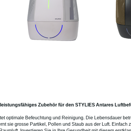
chleistungsfähiges Zubehör für den STYLIES Antares Luftbef
etet optimale Befeuchtung und Reinigung. Die Lebensdauer betr
fernt sie grosse Partikel, Pollen und Staub aus der Luft. Einfach z
Raumluft. Investieren Sie in Ihre Gesundheit mit diesem erstkl