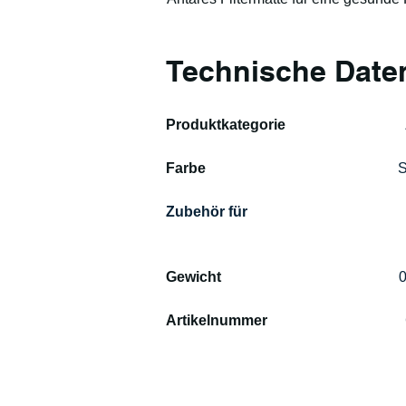
Technische Date
Produktkategorie                                
Farbe                                                     
S
Zubehör für  
Gewicht                                                 
0
Artikelnummer                                      