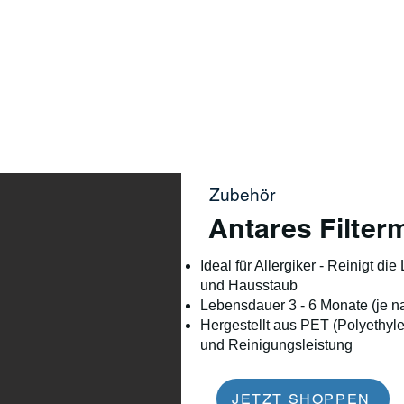
Sortiment
Jahreszeit
Lifestyle
Über uns
Zubehör
Antares Filter
Ideal für Allergiker - Reinigt di
und Hausstaub
Lebensdauer 3 - 6 Monate (je n
Hergestellt aus PET (Polyethyle
und Reinigungsleistung
JETZT SHOPPEN