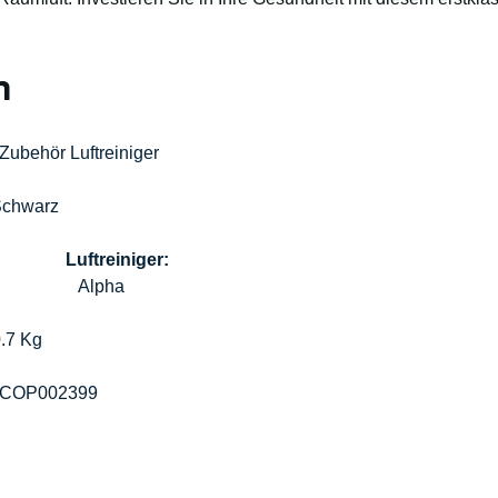
n
Zubehör Luftreiniger
chwarz
Luftreiniger:
								    Alpha
.7 Kg 
COP002399