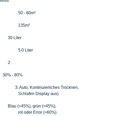
eiss
Raumgrösse m²					    
50 - 60m²
Raumgrösse m³					    
135m³
Entfeuchtungsleistung pro Tag		    
30 Liter
Wassertank Kapazität				    
5.0 Liter
Geschwindigkeitsstufen			    
2
  
30% - 80%
Modi  						           
3; 
Auto, Kontinuierliches Trocknen,   
 								    Schlafen Display aus)
Lichtindikator					    
Blau (<45%), grün (=45%), 
								    rot oder Error (>60%)