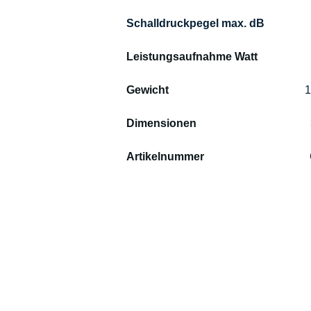
Leistungsaufnahme Watt                   
Gewicht                                                 
1
Dimensionen                                         
Artikelnummer                                      
C
Co
Tr