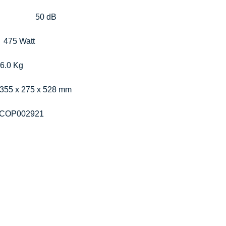
Schalldruckpegel max. dB			    
50 dB
  
475 Watt
6.0 Kg
355 x 275 x 528 mm
COP002921
ONTACT
MENU
Product Rang
plax AG
Season
amway 35