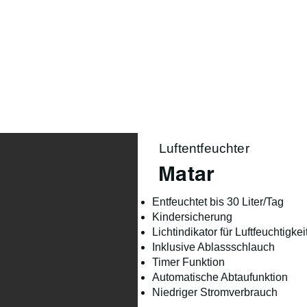
Product Range
Season
Lifestyle
About us
Luftentfeuchter
Matar
Entfeuchtet bis 30 Liter/Tag
Kindersicherung
Lichtindikator für Luftfeuchtigkei
Inklusive Ablassschlauch
Timer Funktion
Automatische Abtaufunktion
Niedriger Stromverbrauch