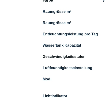
Farbe                                                     
W
Luftfeuchtigkeitseinstellung              