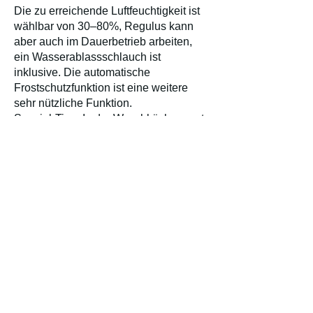
Die zu erreichende Luftfeuchtigkeit ist
wählbar von 30–80%, Regulus kann
aber auch im Dauerbetrieb arbeiten,
ein Wasserablassschlauch ist
inklusive. Die automatische
Frostschutzfunktion ist eine weitere
sehr nützliche Funktion.
Spezial-Tipp: In der Waschküche sorgt
der Entfeuchter für eine sanfte und
schnellere Trocknung der Wäsche.
Technische Daten
Produktkategorie 
Entfeuchter
System                                                