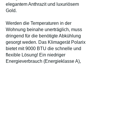
elegantem Anthrazit und luxuriösem
Gold.
Werden die Temperaturen in der
Wohnung beinahe unerträglich, muss
dringend für die benötigte Abkühlung
gesorgt weden. Das Klimagerät Polarix
bietet mit 9000 BTU die schnelle und
flexible Lösung! Ein niedriger
Energieverbrauch (Energieklasse A),
ein 24-Stunden-Timer und eine
Fernbedienung zeichnen das Gerät
ebenso aus, wie zusätzliche Ventilator-
und Entfeuchtungsmodi. Dank der
Rollen läss sich Polarix zudem überall
sofort verwenden, wo Kühlung
notwendig ist. Signifikant ist auch das
in der Schweiz entworfene Design, das
mit elegantem Anthrazit und luxuriösem
Gold Stil mit Raffinesse ausdrückt.