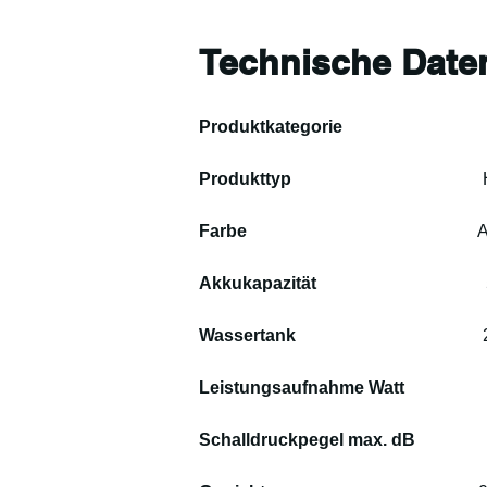
Technische Date
Produktkategorie                                
Produkttyp                                          
 
Farbe                                                     
A
Akkukapazität                                       
Wassertank                                           
Leistungsaufnahme Watt                   
Schalldruckpegel max. dB                 