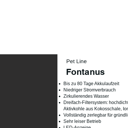
Product Range
Season
Lifestyle
About us
Pet Line
Fontanus
Bis zu 80 Tage Akkulaufzeit
Niedriger Stromverbrauch
Zirkulierendes Wasser
Dreifach-Filtersystem: hochdich
Aktivkohle aus Kokosschale, I
Vollständig zerlegbar für gründ
Sehr leiser Betrieb
LED-Anzeige