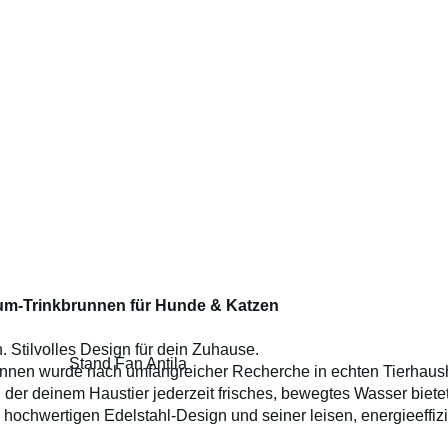
m-Trinkbrunnen für Hunde & Katzen
 Stilvolles Design für dein Zuhause.
Stand Fan Antila
n wurde nach umfangreicher Recherche in echten Tierhaushal
, der deinem Haustier jederzeit frisches, bewegtes Wasser bietet 
hochwertigen Edelstahl-Design und seiner leisen, energieeff