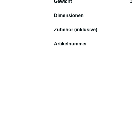
Gewicht                                                 
0
Dimensionen                                         
Zubehör (inklusive)                             
Artikelnummer                                      
C
Co
Tr
CH
Sw