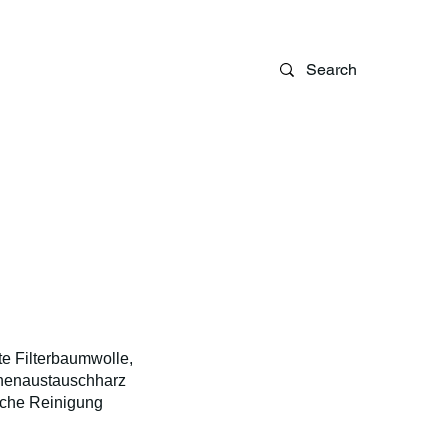
Blog
te Filterbaumwolle,
onenaustauschharz
liche Reinigung