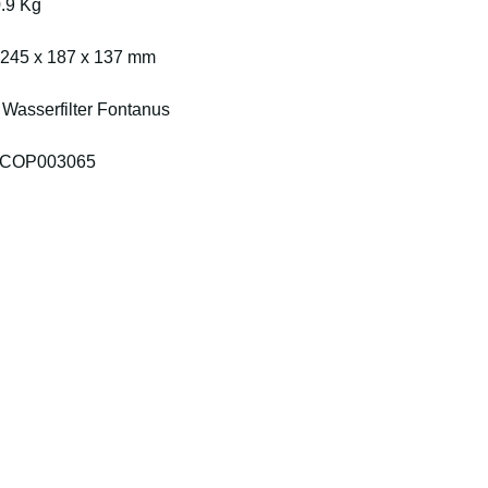
.9 Kg
245 x 187 x 137 mm
 
Wasserfilter Fontanus
COP003065
ONTACT
MENU
Product Rang
plax AG
Season
amway 35
Lifestyle
-6414 Oberarth
About us
itzerland
Who We Are