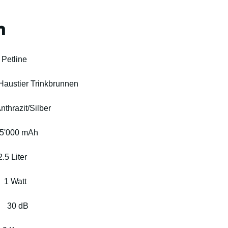
n
  Petline
 Haustier Trinkbrunnen
nthrazit/Silber
5'000 mAh
2.5 Liter
  
1 Watt
   
30 dB