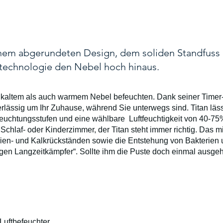
inem abgerundeten Design, dem soliden Standfuss 
lltechnologie den Nebel hoch hinaus.
 kaltem als auch warmem Nebel befeuchten. Dank seiner Timer-
rlässig um Ihr Zuhause, während Sie unterwegs sind. Titan läs
efeuchtungsstufen und eine wählbare Luftfeuchtigkeit von 40-7
chlaf- oder Kinderzimmer, der Titan steht immer richtig. Das m
en- und Kalkrückständen sowie die Entstehung von Bakterien u
gen Langzeitkämpfer“. Sollte ihm die Puste doch einmal ausgehe
 Luftbefeuchter    