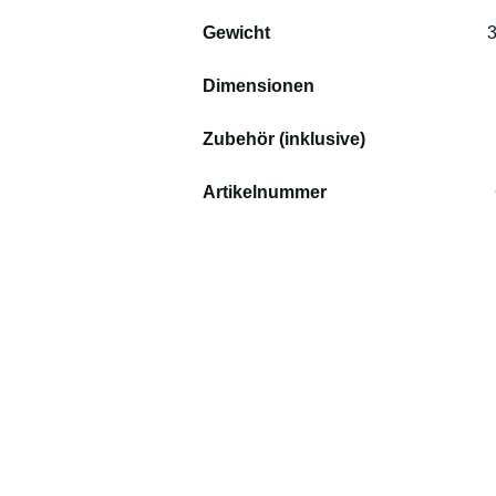
Gewicht                                                 
3
Dimensionen                                         
Zubehör (inklusive)                             
Artikelnummer                                      
C
Co
Tr
CH
Sw