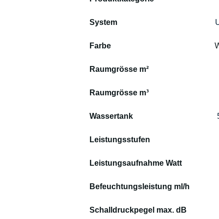
System                                                
U
Farbe                                                     
W
Raumgrösse m²                                    
Raumgrösse m³                                    
Wassertank                                           
Leistungsstufen                                   
Leistungsaufnahme Watt                   
Befeuchtungsleistung ml/h               
Schalldruckpegel max. dB                 