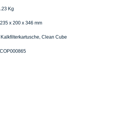
.23 Kg
235 x 200 x 346 mm
 
Kalkfilterkartusche, Clean Cube
COP000865
ONTACT
MENU
Product Rang
plax AG
Season
amway 35
Lifestyle
-6414 Oberarth
About us
itzerland
Who We Are