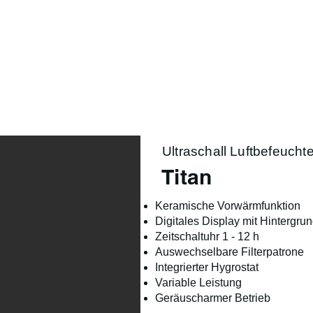
Product Range
Season
Lifestyle
About us
Ultraschall Luftbefeuchte
Titan
Keramische Vorwärmfunktion
Digitales Display mit Hintergr
Zeitschaltuhr 1 - 12 h
Auswechselbare Filterpatrone
Integrierter Hygrostat
Variable Leistung
Geräuscharmer Betrieb