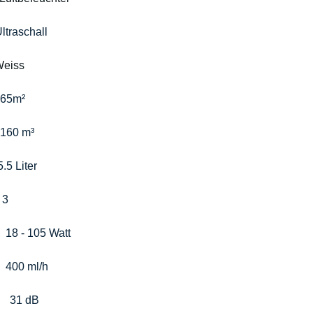
ltraschall
eiss
65m²
160 m³
5.5 Liter
 
3
  
18 - 105 Watt
  
400 ml/h
   
31 dB